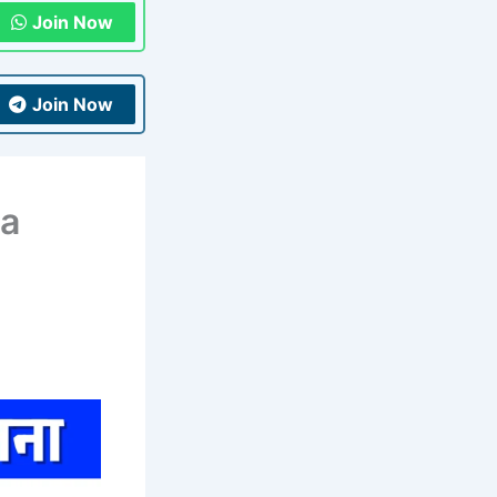
Join Now
Join Now
ra