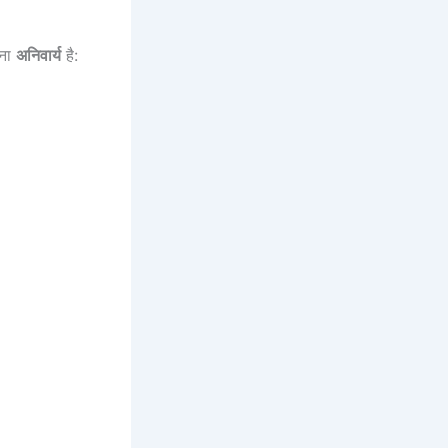
रना
अनिवार्य
है: