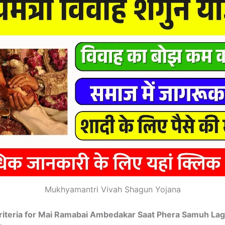
Mukhyamantri Vivah Shagun Yojana
y Criteria for Mai Ramabai Ambedakar Saat Phera Samuh La