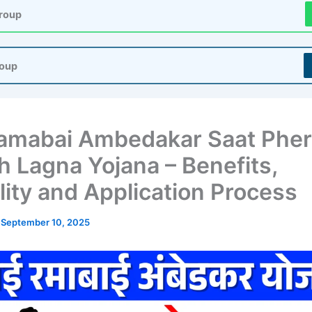
roup
roup
amabai Ambedakar Saat Phe
 Lagna Yojana – Benefits,
ility and Application Process
/
September 10, 2025