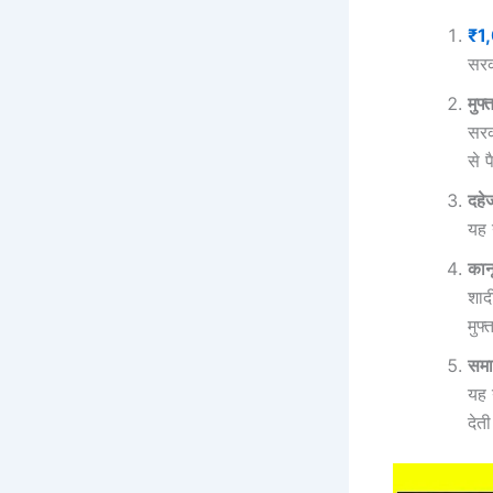
₹1
सरक
मुफ्
सरक
से 
दहे
यह 
कान
शाद
मुफ्
समा
यह 
देती