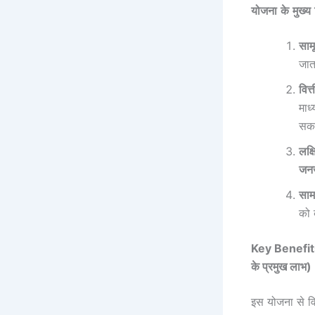
योजना
के
मुख्य
साम
जात
वित्
माध
सकत
लक्ष
जन
सा
को 
Key Benefi
के प्रमुख लाभ)
इस योजना से वि