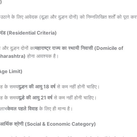
ड)
ठाने के लिए आवेदक (दूल्हा और दुल्हन दोनों) को निम्नलिखित शर्तों को पूरा क
दंड
(Residential Criteria)
हा और दुल्हन दोनों का
महाराष्ट्र
राज्य
का
स्थायी
निवासी
(Domicile of
harashtra)
होना आवश्यक है।
ge Limit)
ाह के समय
दुल्हन
की
आयु
18
वर्ष
से कम नहीं होनी चाहिए।
ाह के समय
दूल्हे
की
आयु
21
वर्ष
से कम नहीं होनी चाहिए।
लाभ
केवल
पहले
विवाह
के लिए ही मान्य है।
आर्थिक
श्रेणी
(Social & Economic Category)