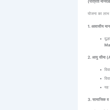
(पात्रता मानदं
योजना का लाभ उ
1.
आवासीय
मान
दूल्
Ma
2.
आयु
सीमा
(A
विव
विव
यह 
3.
सामाजिक
व