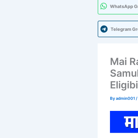
WhatsApp G
Telegram G
Mai R
Samuh
Eligib
By
admin001