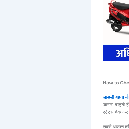
How to Check
लाडली बहना यो
जानना चाहती ह
स्टेटस चेक
कर 
सबसे आसान तर