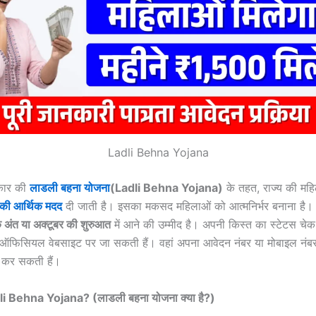
Ladli Behna Yojana
रकार की
लाडली बहना योजना
(Ladli Behna Yojana)
के तहत, राज्य की मह
की आर्थिक मदद
दी जाती है। इसका मकसद महिलाओं को आत्मनिर्भर बनाना है।
े
अंत
या
अक्टूबर
की
शुरुआत
में आने की उम्मीद है। अपनी किस्त का स्टेटस चे
ऑफिसियल वेबसाइट पर जा सकती हैं। वहां अपना आवेदन नंबर या मोबाइल न
त कर सकती हैं।
i Behna Yojana? (लाडली बहना योजना क्या है?)