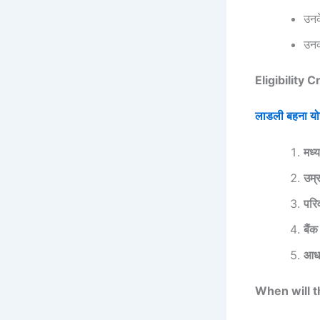
उनक
उन
Eligibility C
लाडली बहना य
मध्
उम्
परि
बैं
आधा
When will t