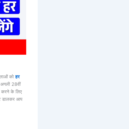
िलाओं को
हर
 अगली 28वीं
क करने के लिए
ंबर डालकर आप