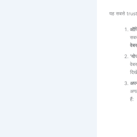
यह सबसे trust
ऑफि
सबस
वेब
‘यो
वेब
दिख
अपन
अगल
हैं: