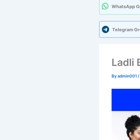
WhatsApp G
Telegram G
Ladli
By
admin001