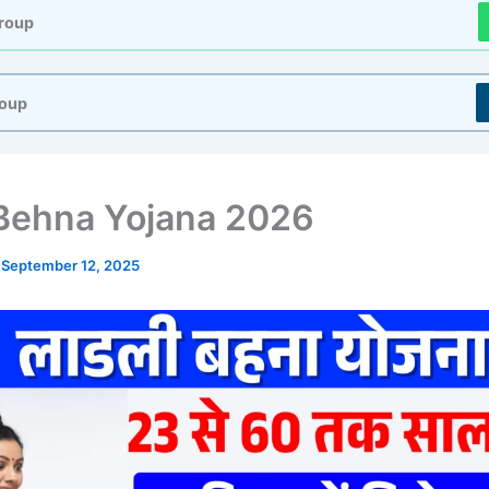
roup
roup
 Behna Yojana 2026
/
September 12, 2025