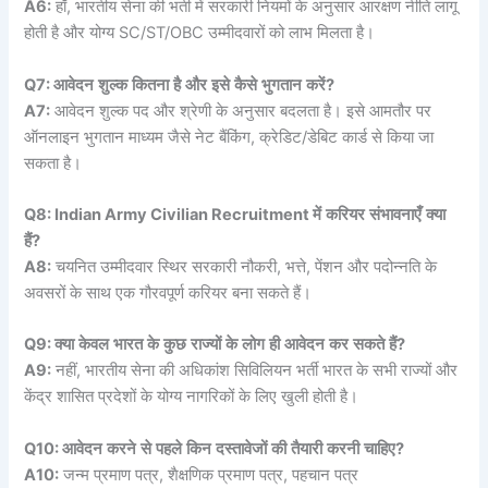
A6:
हाँ, भारतीय सेना की भर्ती में सरकारी नियमों के अनुसार आरक्षण नीति लागू
होती है और योग्य SC/ST/OBC उम्मीदवारों को लाभ मिलता है।
Q7:
आवेदन
शुल्क
कितना
है
और
इसे
कैसे
भुगतान
करें
?
A7:
आवेदन शुल्क पद और श्रेणी के अनुसार बदलता है। इसे आमतौर पर
ऑनलाइन भुगतान माध्यम जैसे नेट बैंकिंग, क्रेडिट/डेबिट कार्ड से किया जा
सकता है।
Q8: Indian Army Civilian Recruitment
में
करियर
संभावनाएँ
क्या
हैं
?
A8:
चयनित उम्मीदवार स्थिर सरकारी नौकरी, भत्ते, पेंशन और पदोन्नति के
अवसरों के साथ एक गौरवपूर्ण करियर बना सकते हैं।
Q9:
क्या
केवल
भारत
के
कुछ
राज्यों
के
लोग
ही
आवेदन
कर
सकते
हैं
?
A9:
नहीं, भारतीय सेना की अधिकांश सिविलियन भर्ती भारत के सभी राज्यों और
केंद्र शासित प्रदेशों के योग्य नागरिकों के लिए खुली होती है।
Q10:
आवेदन
करने
से
पहले
किन
दस्तावेजों
की
तैयारी
करनी
चाहिए
?
A10:
जन्म प्रमाण पत्र, शैक्षणिक प्रमाण पत्र, पहचान पत्र