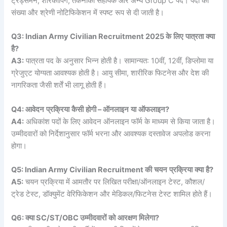
ट्रेड्समैन, शोरकीपिंग, तकनीकी सहायक और अन्य Group C पद। पदों की
संख्या और श्रेणी नोटिफिकेशन में स्पष्ट रूप से दी जाती है।
Q3: Indian Army Civilian Recruitment 2025
के
लिए
पात्रता
क्या
है
?
A3:
पात्रता पद के अनुसार भिन्न होती है। सामान्यत: 10वीं, 12वीं, डिप्लोमा या
ग्रेजुएट योग्यता आवश्यक होती है। आयु सीमा, शारीरिक फिटनेस और देश की
नागरिकता जैसी शर्तें भी लागू होती हैं।
Q4:
आवेदन
प्रक्रिया
कैसी
होगी
–
ऑनलाइन
या
ऑफलाइन
?
A4:
अधिकांश पदों के लिए आवेदन ऑनलाइन फॉर्म के माध्यम से किया जाता है।
उम्मीदवारों को निर्देशानुसार फॉर्म भरना और आवश्यक दस्तावेज अपलोड करना
होगा।
Q5: Indian Army Civilian Recruitment
की
चयन
प्रक्रिया
क्या
है
?
A5:
चयन प्रक्रिया में आमतौर पर लिखित परीक्षा/ऑनलाइन टेस्ट, कौशल/
ट्रेड टेस्ट, डॉक्युमेंट वेरिफिकेशन और मेडिकल/फिटनेस टेस्ट शामिल होते हैं।
Q6:
क्या
SC/ST/OBC
उम्मीदवारों
को
आरक्षण
मिलेगा
?