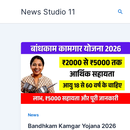
Skip
News Studio 11
Sear
to
content
News
Bandhkam Kamgar Yojana 2026