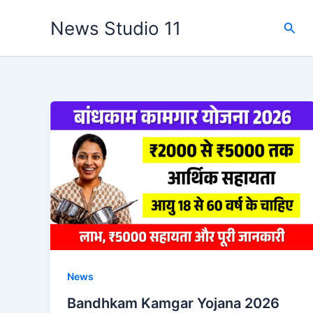
Skip
News Studio 11
Sear
to
content
News
Bandhkam Kamgar Yojana 2026