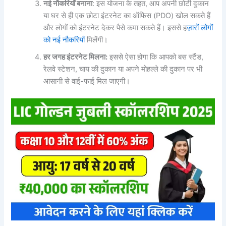
नई
नौकरियाँ
बनाना
: इस योजना के तहत, आप अपनी छोटी दुकान
या घर से ही एक छोटा इंटरनेट का ऑफिस (PDO) खोल सकते हैं
और लोगों को इंटरनेट देकर पैसे कमा सकते हैं। इससे ह
ज़ारों लोगों
को नई नौकरियाँ
मिलेंगी।
हर
जगह
इंटरनेट
मिलना:
इससे ऐसा होगा कि आपको बस स्टैंड,
रेलवे स्टेशन, चाय की दुकान या अपने मोहल्ले की दुकान पर भी
आसानी से वाई-फाई मिल जाएगी।