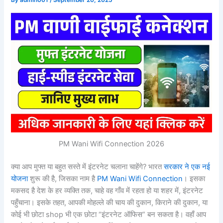
By
admin001
/
September 20, 2025
PM Wani Wifi Connection 2026
क्या आप मुफ्त या बहुत सस्ते में इंटरनेट चलाना चाहेंगे? भारत
सरकार ने एक नई
योजना
शुरू की है, जिसका नाम है
PM Wani Wifi Connection
। इसका
मकसद है देश के हर व्यक्ति तक, चाहे वह गाँव में रहता हो या शहर में, इंटरनेट
पहुँचाना। इसके तहत, आपकी मोहल्ले की चाय की दुकान, किराने की दुकान, या
कोई भी छोटा shop भी एक छोटा “इंटरनेट ऑफिस” बन सकता है। वहाँ आप