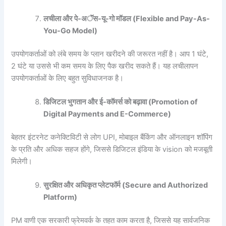
लचीला
और
पे-
अॅॅॅस-
यू-
गो
मॉडल (Flexible and Pay-As-
You-Go Model)
उपयोगकर्ताओं को लंबे समय के प्लान खरीदने की जरूरत नहीं है। आप 1 घंटे,
2 घंटे या उससे भी कम समय के लिए पैक खरीद सकते हैं। यह लचीलापन
उपयोगकर्ताओं के लिए बहुत सुविधाजनक है।
डिजिटल
भुगतान
और
ई-
कॉमर्स
को
बढ़ावा (Promotion of
Digital Payments and E-Commerce)
बेहतर इंटरनेट कनेक्टिविटी से लोग UPI, मोबाइल बैंकिंग और ऑनलाइन शॉपिंग
के प्रति और अधिक सहज होंगे, जिससे डिजिटल इंडिया के vision को मजबूती
मिलेगी।
सुरक्षित
और
अधिकृत
प्लेटफॉर्म (Secure and Authorized
Platform)
PM वाणी एक सरकारी फ्रेमवर्क के तहत काम करता है, जिससे यह सार्वजनिक