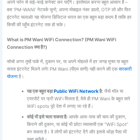
अपने फोन से वाई-फाई कनेक्ट कर पाएँगे। इस्तेमाल करना बहुत आसान है –
बस ‘PM-WANI’ नेटवर्क चुनो, अपना मोबाइल नंबर डालो, OTP लो और फिर
इंटरनेट चलाओ! यह योजना डिजिटल भारत का एक बहुत बड़ा कदम है ताकि हर
किसी की पहुँच इंटरनेट तक हो सके।
What is PM Wani WiFi Connection? (PM Wani WiFi
Connection
क्या
है?)
सोचो अगर तुम्हें पार्क में, दुकान पर, या अपने मोहल्ले में हर जगह मुफ्त या बहुत
सस्ता इंटरनेट मिलने लगे! PM Wani (पीएम वाणी) यही करने की एक
सरकारी
योजना
है।
यह
एक
बहुत
बड़ा
Public WiFi Network
है:
जैसे मॉल या
एयरपोर्ट पर फ्री WiFi मिलता है, वैसे ही PM Wani के बहुत सारे
WiFi spots पूरे देश में लगाए जा रहे हैं।
कोई
भी
इसे
चला
सकता
है:
आपके आस-पास की चाय की दुकान,
किराने की दुकान, या कोई भी छोटा व्यवसायी एक “WiFi Spot”
बन सकता है। वे लोगों को इंटरनेट देंगे और इससे थोड़ा पैसा भी
कमा सकेंगे।