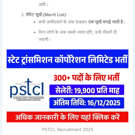
आदि।
मेरिट
सूची
(Merit List)
सभी उम्मीदवारों के अंक देखकर
एक
सूची
बनाई
जाती
है
।
जिन लोगों के अंक सबसे ज्यादा होंगे, उन्हें नौकरी दी
जाएगी।
PSTCL Recruitment 2025