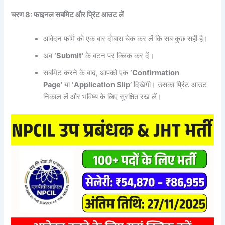
चरण 8: फाइनल सबमिट और प्रिंट आउट लें
आवेदन फॉर्म को एक बार दोबारा चेक कर लें कि सब कुछ सही है।
अब
‘Submit’
के बटन पर क्लिक कर दें।
सबमिट करने के बाद, आपको एक
‘Confirmation
Page’
या
‘Application Slip’
दिखेगी। उसका प्रिंट आउट
निकाल लें और भविष्य के लिए सुरक्षित रख लें।