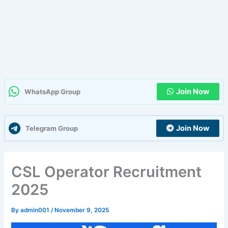
Join Now
WhatsApp Group
Join Now
Telegram Group
CSL Operator Recruitment
2025
By
admin001
/
November 9, 2025