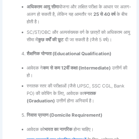
अधिकतम
आयु
सीमा
योजना और लक्षित परीक्षा के आधार पर अलग-
अलग हो सकती है, लेकिन यह आमतौर पर
25
से
40
वर्ष
के बीच
होती है।
SC/ST/OBC और अल्पसंख्यक वर्ग के छात्रों को अधिकतम आयु
सीमा में
कुछ
वर्षों
की
छूट
दी जा सकती है (जैसे 5 वर्ष)।
शैक्षणिक
योग्यता
(Educational Qualification)
आवेदक ने
कम
से
कम
12
वीं
कक्षा
(Intermediate)
उत्तीर्ण की
हो।
स्नातक स्तर की परीक्षाओं (जैसे UPSC, SSC CGL, Bank
PO) की कोचिंग के लिए, आवेदक का
स्नातक
(Graduation)
उत्तीर्ण होना अनिवार्य है।
निवास
प्रमाण
(Domicile Requirement)
आवेदक को
भारत
का
नागरिक
होना चाहिए।