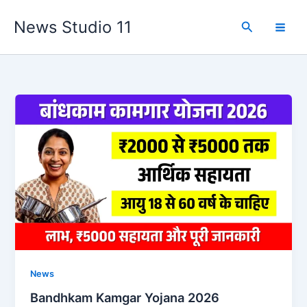
Skip
News Studio 11
to
Search
content
News
Bandhkam Kamgar Yojana 2026