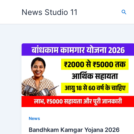
Skip
News Studio 11
Sear
to
content
News
Bandhkam Kamgar Yojana 2026