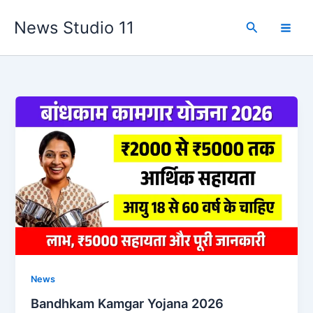
Skip
News Studio 11
to
Search
content
News
Bandhkam Kamgar Yojana 2026