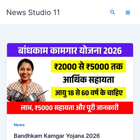
Skip
News Studio 11
to
Search
content
News
Bandhkam Kamgar Yojana 2026