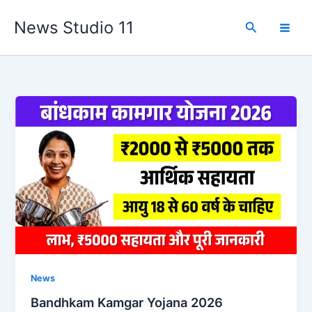
Skip
News Studio 11
to
Search
content
News
Bandhkam Kamgar Yojana 2026